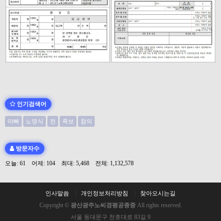
인기검색어
아빠
노영식
전
족보
참의
방문자수
오늘: 61 어제: 104 최대: 5,468 전체: 1,132,578
인사말씀
개인정보처리방침
찾아오시는길
Copyright ©
광산광주노씨경평공종중
All rights reserved.
서울 동대문구 천호대로 83길 9