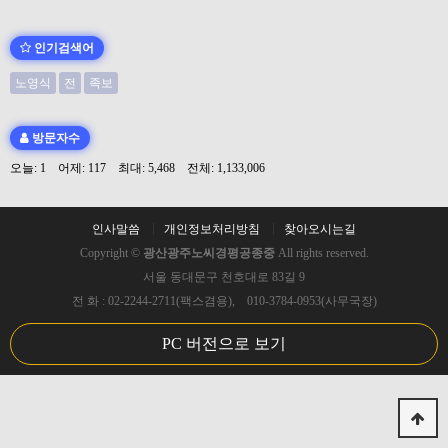
인기검색어
노영식
전
족보
방문자수
오늘: 1 어제: 117 최대: 5,468 전체: 1,133,006
인사말씀
개인정보처리방침
찾아오시는길
Copyright ©
광산광주노씨경평공종중
All rights reserved.
서울 동대문구 천호대로 83길 9
전 화 : 02-2244-2711(팩스겸용), 010-3784-0953(사무국장)
PC 버전으로 보기