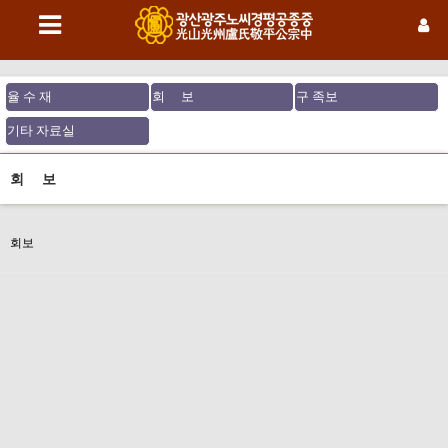
율 수 재
회 보
구 족보
기타 자료실
회 보
회보