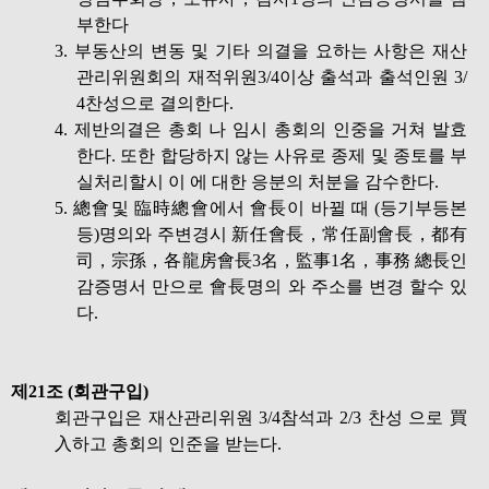
부한다
3. 부동산의 변동 및 기타 의결을 요하는 사항은 재산
관리위원회의 재적위원3/4이상 출석과 출석인원 3/
4찬성으로 결의한다.
4. 제반의결은 총회 나 임시 총회의 인중을 거쳐 발효
한다. 또한 합당하지 않는 사유로 종제 및 종토를 부
실처리할시 이 에 대한 응분의 처분을 감수한다.
5. 總會및 臨時總會에서 會長이 바뀔 때 (등기부등본
등)명의와 주변경시 新任會長，常任副會長，都有
司，宗孫，各龍房會長3名，監事1名，事務 總長인
감증명서 만으로 會長명의 와 주소를 변경 할수 있
다.
제21조 (회관구입)
회관구입은 재산관리위원 3/4참석과 2/3 찬성 으로 買
入하고 총회의 인준을 받는다.