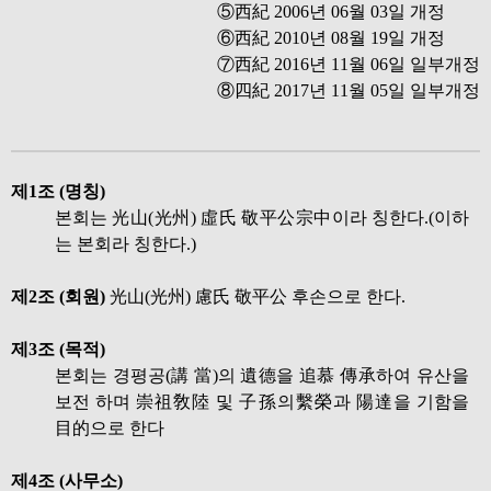
⑤西紀 2006년 06월 03일 개정
⑥西紀 2010년 08월 19일 개정
⑦西紀 2016년 11월 06일 일부개정
⑧四紀 2017년 11월 05일 일부개정
제1조 (명칭)
본회는 光山(光州) 虛氏 敬平公宗中이라 칭한다.(이하
는 본회라 칭한다.)
제2조 (회원)
光山(光州) 慮氏 敬平公 후손으로 한다.
제3조 (목적)
본회는 경평공(講 當)의 遺德을 追慕 傳承하여 유산을
보전 하며 崇祖敎陸 및 子孫의繫榮과 陽達을 기함을
目的으로 한다
제4조 (사무소)