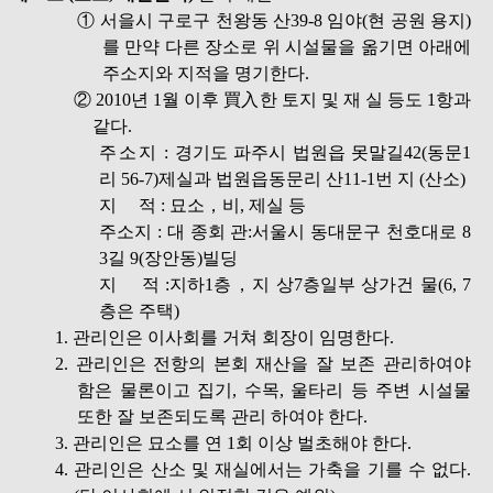
① 서을시 구로구 천왕동 산39-8 임야(현 공원 용지)
를 만약 다른 장소로 위 시설물을 옮기면 아래에
주소지와 지적을 명기한다.
② 2010년 1월 이후 買入한 토지 및 재 실 등도 1항과
같다.
주소지
: 경기도 파주시 법원읍 못말길42(동문1
리 56-7)제실과 법원읍동문리 산11-1번 지 (산소)
지 적 : 묘소，비, 제실 등
주소지 : 대 종회 관:서울시 동대문구 천호대로 8
3길 9(장안동)빌딩
지 적 :지하1층，지 상7층일부 상가건 물(6, 7
층은 주택)
1. 관리인은 이사회를 거쳐 회장이 임명한다.
2. 관리인은 전항의 본회 재산을 잘 보존 관리하여야
함은 물론이고 집기, 수목, 울타리 등 주변 시설물
또한 잘 보존되도록 관리 하여야 한다.
3. 관리인은 묘소를 연 1회 이상 벌초해야 한다.
4. 관리인은 산소 및 재실에서는 가축을 기를 수 없다.