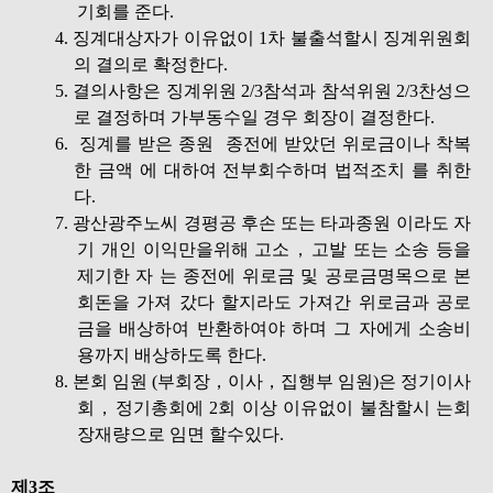
기회를 준다.
4. 징계대상자가 이유없이 1차 불출석할시 징계위원회
의 결의로 확정한다.
5. 결의사항은 징계위원 2/3참석과 참석위원 2/3찬성으
로 결정하며 가부동수일 경우 회장이 결정한다.
6. 징계를 받은 종원 종전에 받았던 위로금이나 착복
한 금액 에 대하여 전부회수하며 법적조치 를 취한
다.
7. 광산광주노씨 경평공 후손 또는 타과종원 이라도 자
기 개인 이익만을위해 고소，고발 또는 소송 등을
제기한 자 는 종전에 위로금 및 공로금명목으로 본
회돈을 가져 갔다 할지라도 가져간 위로금과 공로
금을 배상하여 반환하여야 하며 그 자에게 소송비
용까지 배상하도록 한다.
8. 본회 임원 (부회장，이사，집행부 임원)은 정기이사
회，정기총회에 2회 이상 이유없이 불참할시 는회
장재량으로 임면 할수있다.
제3조