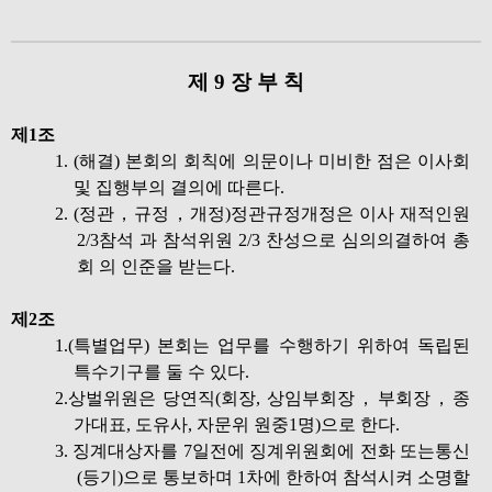
제 9 장 부 칙
제1조
1. (해결)
본회의 회칙에 의문이나 미비한 점은 이사회
및 집행부의 결의에 따른다.
2. (정관，규정，개정)정관규정개정은 이사 재적인원
2/3참석 과 참석위원 2/3 찬성으로 심의의결하여 총
회 의 인준을 받는다.
제2조
1.(특별업무) 본회는 업무를 수행하기 위하여 독립된
특수기구를 둘 수 있다.
2.상벌위원은 당연직(회장, 상임부회장，부회장，종
가대표, 도유사, 자문위 원중1명)으로 한다.
3. 징계대상자를 7일전에 징계위원회에 전화 또는통신
(등기)으로 통보하며 1차에 한하여 참석시켜 소명할